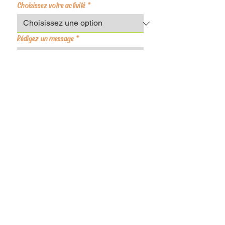
Choisissez votre activité
*
Rédigez un message
*
Envoyer
Chemin du Roy
Mentions légales
28260 Anet, France
Politique de confidentialité