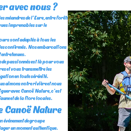
er avec nous ?
es méandres de l’Eure, entre forêts
vues imprenables sur le
ours sont adaptés à tous les
stes confirmés. Nos embarcations
 entretenues.
e de passionnés est là pour vous
res et vous transmettre les
gation en toute sérénité.
 aimons notre rivière et nous
iguer avec Canoë Nature, c’est
aune et de la flore locales.
ce Canoë Nature
 un événement de groupe
tager un moment authentique.