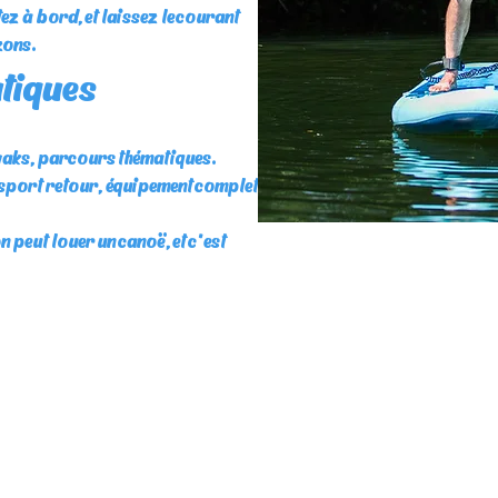
z à bord, et laissez le courant
zons.
tiques
ayaks, parcours thématiques.
ansport retour, équipement complet
 peut louer un canoë, et c'est