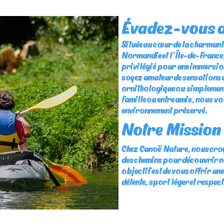
Évadez-vous au
Située au cœur de la charmante 
Normandie et l’Île-de-France
privilégié pour une immersion
soyez amateur de sensations
ornithologique ou simplement e
famille ou entre amis, nous v
environnement préservé.
Notre Mission
Chez Canoë Nature, nous croyo
des chemins pour découvrir n
objectif est de vous offrir un
détente, sport léger et respec