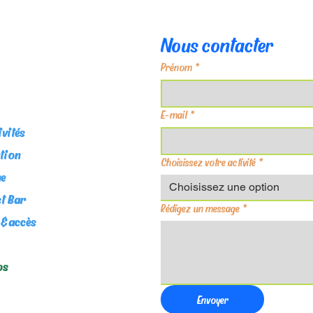
Nous contacter
Prénom
*
E-mail
*
ivités
tion
Choisissez votre activité
*
e
Choisissez une option
t Bar
Rédigez un message
*
 & accès
os
Envoyer