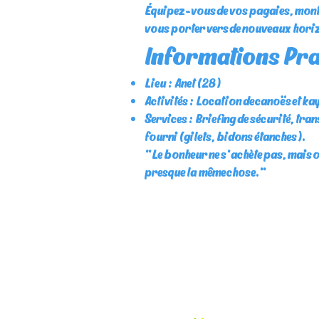
Équipez-vous de vos pagaies, monte
vous porter vers de nouveaux hori
Informations Pra
Lieu : Anet (28)
Activités : Location de canoës et k
Services : Briefing de sécurité, tr
fourni (gilets, bidons étanches).
"Le bonheur ne s'achète pas, mais on
presque la même chose."