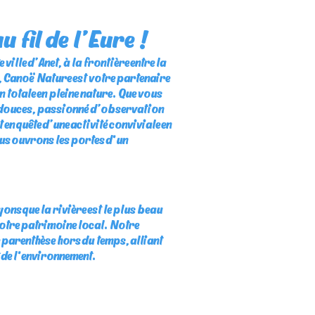
 fil de l’Eure !
ville d’Anet, à la frontière entre la
, Canoë Nature est votre partenaire
 totale en pleine nature. Que vous
 douces, passionné d’observation
n quête d’une activité conviviale en
ous ouvrons les portes d'un
ns que la rivière est le plus beau
otre patrimoine local. Notre
e parenthèse hors du temps, alliant
t de l'environnement.