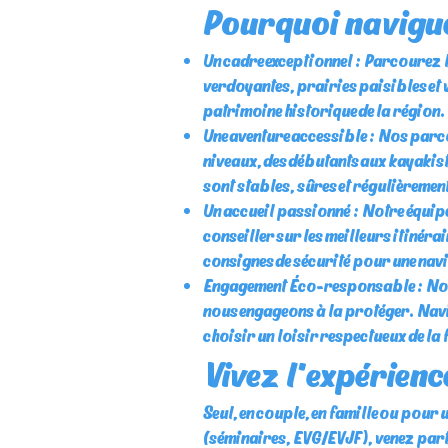
Pourquoi navigu
Un cadre exceptionnel : Parcourez l
verdoyantes, prairies paisibles et 
patrimoine historique de la région.
Une aventure accessible : Nos parc
niveaux, des débutants aux kayaki
sont stables, sûres et régulièrement
Un accueil passionné : Notre équip
conseiller sur les meilleurs itinérai
consignes de sécurité pour une navi
Engagement Éco-responsable : Nous
nous engageons à la protéger. Nav
choisir un loisir respectueux de la f
Vivez l'expérien
Seul, en couple, en famille ou pour
(séminaires, EVG/EVJF), venez par