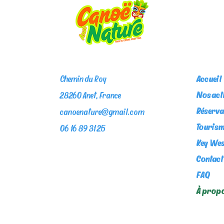
Chemin du Roy
Accueil
Nos act
28260 Anet, France
Réserva
canoenature@gmail.com
Tourism
06 16 89 31 25
Key Wes
Contact
FAQ
À prop